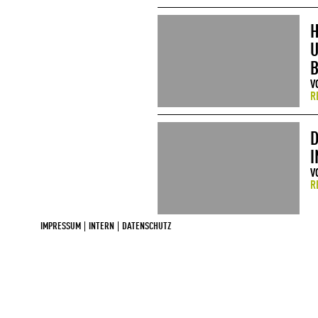
H
U
B
V
R
D
I
V
R
IMPRESSUM
INTERN
DATENSCHUTZ