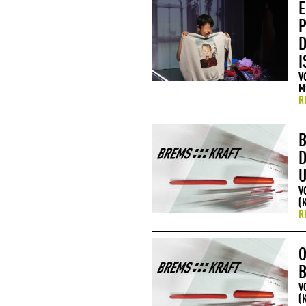
E
P
D
I
V
M
R
B
D
U
V
(
R
O
B
V
(