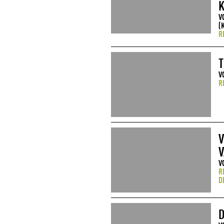
V
(
R
T
V
R
V
V
V
R
D
D