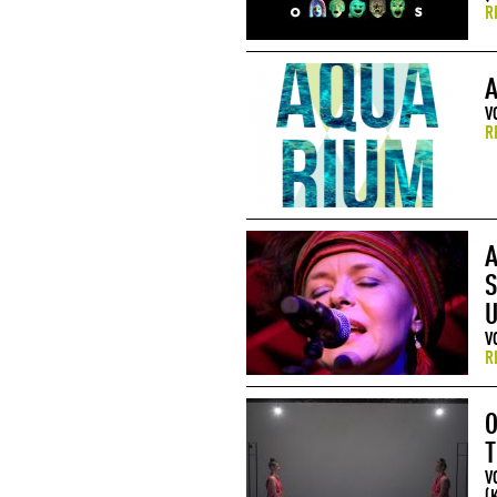
R
A
V
R
A
S
U
V
R
O
T
V