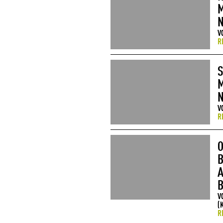
M
V
R
S
M
V
R
O
A
B
V
(
R