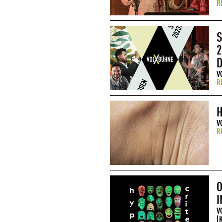
R
S
2
V
R
V
R
O
I
V
(