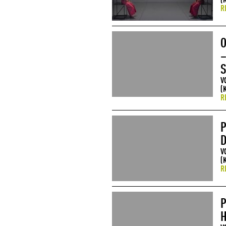
(
R
O
–
S
V
(
R
P
D
V
(
R
P
H