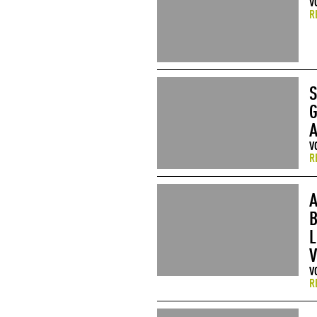
V
R
S
G
A
V
R
A
B
L
V
V
R