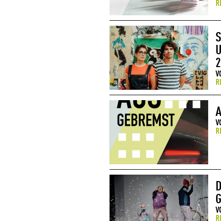
R
S
U
2
V
R
A
V
R
D
G
V
R