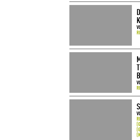
D
K
V
R
M
T
B
V
R
S
V
R
(
(
(