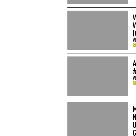
V
W
(
V
R
A
V
R
M
N
U
G