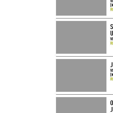
V
(
R
S
U
V
R
J
V
(
R
O
J