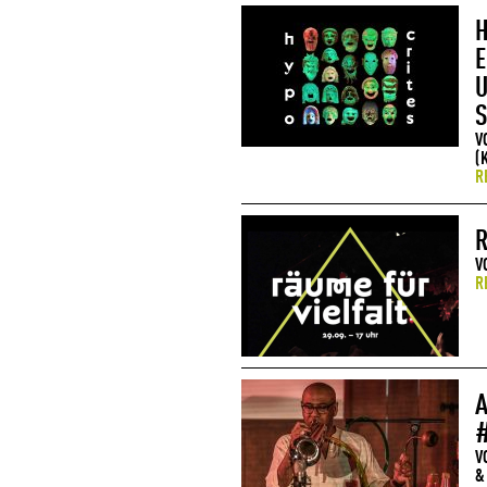
H
E
U
S
V
(
R
R
V
R
A
V
&