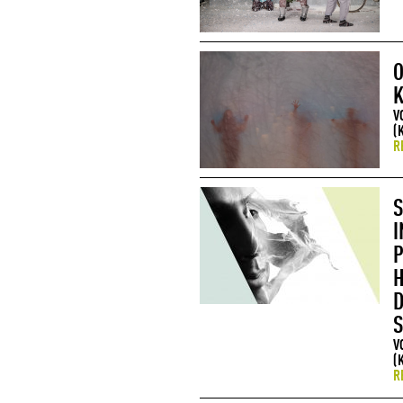
O
V
(
R
S
I
P
H
D
S
V
(
R