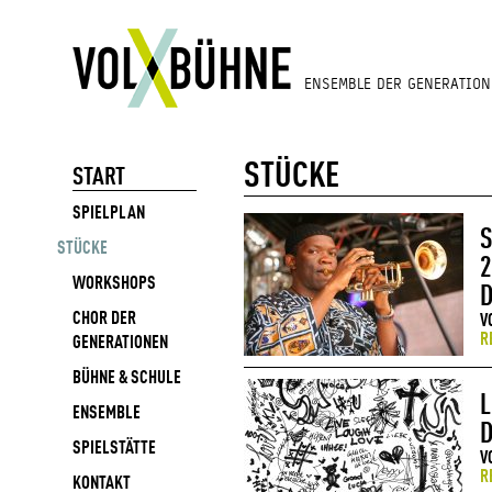
ENSEMBLE DER GENERATION
STÜCKE
START
SPIELPLAN
S
STÜCKE
2
WORKSHOPS
CHOR DER
V
R
GENERATIONEN
BÜHNE & SCHULE
L
ENSEMBLE
D
SPIELSTÄTTE
V
R
KONTAKT