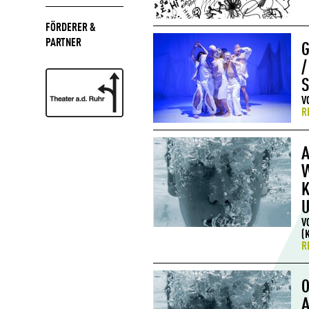
FÖRDERER &
PARTNER
G
/
S
V
R
A
K
U
V
(
R
O
A