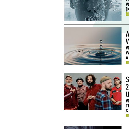
V
(
R
A
W
V
W
A
R
S
2
U
V
T
&
R