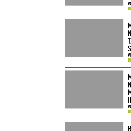
V
R
M
N
T
S
V
R
M
N
M
V
R
R