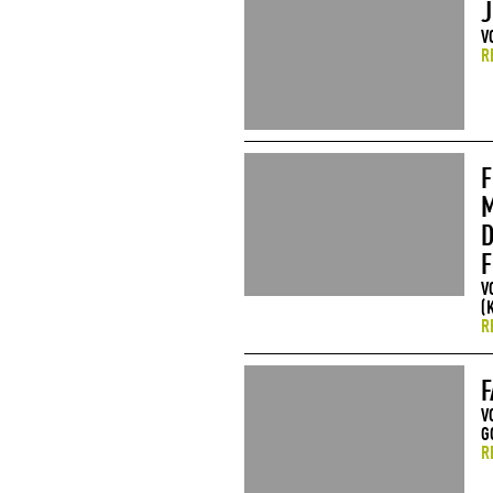
J
V
R
F
M
D
F
V
(
R
F
V
G
R