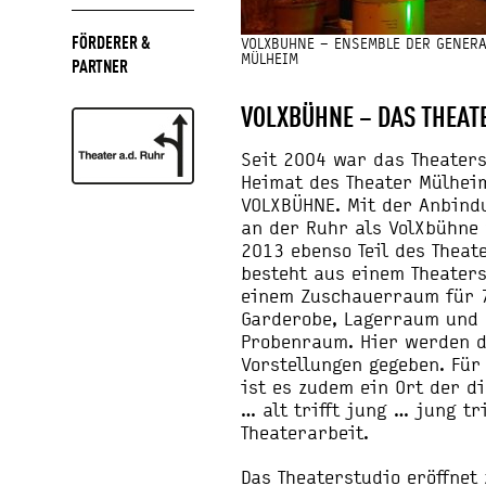
FÖRDERER &
VOLXBÜHNE – ENSEMBLE DER GENERA
MÜLHEIM
PARTNER
VOLXBÜHNE – DAS THEAT
Seit 2004 war das Theaters
Heimat des Theater Mülhei
VOLXBÜHNE. Mit der Anbind
an der Ruhr als VolXbühne 
2013 ebenso Teil des Theat
besteht aus einem Theater
einem Zuschauerraum für 7
Garderobe, Lagerraum und 
Probenraum. Hier werden di
Vorstellungen gegeben. Für
ist es zudem ein Ort der di
… alt trifft jung … jung tr
Theaterarbeit.
Das Theaterstudio eröffnet